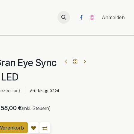
026
UNICORN-Launch 2026
Anmelden
an Eye Sync
LED
Rezension)
Art.-Nr.:
ge0224
58,00
€
(inkl. Steuern)
Warenkorb