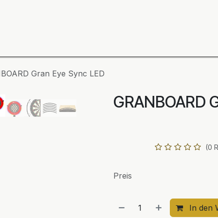
ning
Zubehör
Spieler
BULL´S Markteinführung 2
BOARD Gran Eye Sync LED
GRANBOARD Gr
(0 
Preis
In den 