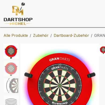
Zum Inhalt springen
Dartscheiben
Darts
Dart-Tu
Alle Produkte
Zubehör
Dartboard-Zubehör
GRAN