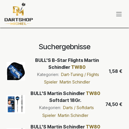
Zum Inhalt springen
Suchergebnisse
BULL'S B-Star Flights Martin
Schindler
TW80
1,58
€
Kategorien:
Dart-Tuning / Flights
Spieler
Martin Schindler
BULL'S Martin Schindler
TW80
Softdart 18Gr.
74,50
€
Kategorien:
Darts / Softdarts
Spieler
Martin Schindler
BULL'S Martin Schindler
TW80