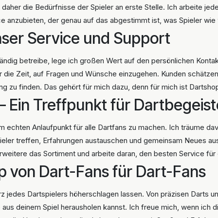
n daher die Bedürfnisse der Spieler an erste Stelle. Ich arbeite j
e anzubieten, der genau auf das abgestimmt ist, was Spieler wie 
ser Service und Support
ndig betreibe, lege ich großen Wert auf den persönlichen Kontak
r die Zeit, auf Fragen und Wünsche einzugehen. Kunden schätzen 
 zu finden. Das gehört für mich dazu, denn für mich ist Dartshop
– Ein Treffpunkt für Dartbegeist
 echten Anlaufpunkt für alle Dartfans zu machen. Ich träume davo
spieler treffen, Erfahrungen austauschen und gemeinsam Neues aus
erweitere das Sortiment und arbeite daran, den besten Service für 
p von Dart-Fans für Dart-Fans
rz jedes Dartspielers höherschlagen lassen. Von präzisen Darts u
 aus deinem Spiel herausholen kannst. Ich freue mich, wenn ich di