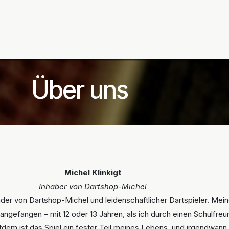
ning
Zubehör
Spieler
BULL´S Markteinführung 2
Über uns
Michel Klinkigt
Inhaber von Dartshop-Michel
nder von Dartshop-Michel und leidenschaftlicher Dartspieler. Mei
 angefangen – mit 12 oder 13 Jahren, als ich durch einen Schulfreu
em ist das Spiel ein fester Teil meines Lebens, und irgendwann 