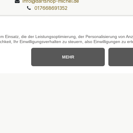
info@dartshop-michel.de
017668691352