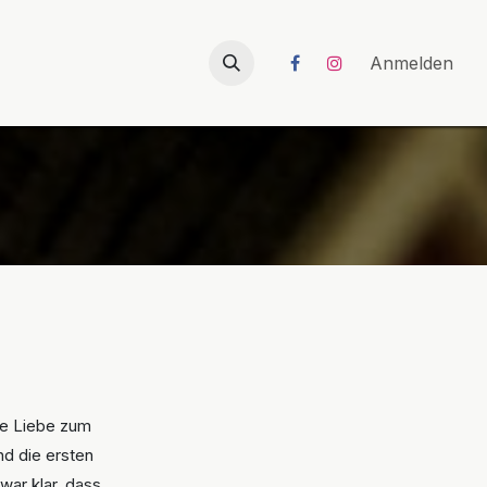
026
UNICORN-Launch 2026
Anmelden
ne Liebe zum
nd die ersten
war klar, dass