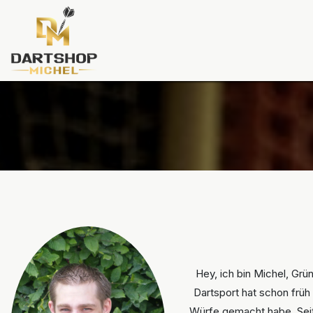
Zum Inhalt springen
Dartscheiben
Darts
Dart-Tu
Hey, ich bin Michel, Grü
Dartsport hat schon früh
Würfe gemacht habe. Seitd