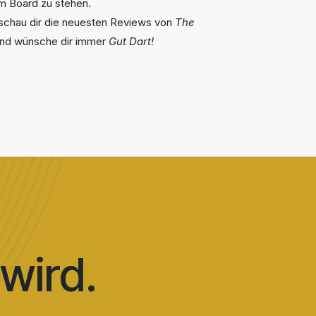
am Board zu stehen.
 schau dir die neuesten Reviews von
The
– und wünsche dir immer
Gut Dart!
wird.