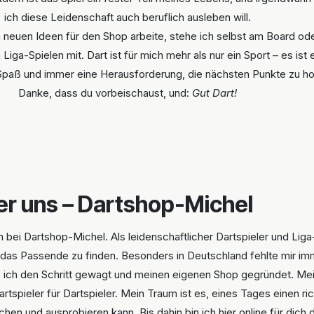
ich diese Leidenschaft auch beruflich ausleben will.
 neuen Ideen für den Shop arbeite, stehe ich selbst am Board ode
 Liga-Spielen mit. Dart ist für mich mehr als nur ein Sport – es ist 
paß und immer eine Herausforderung, die nächsten Punkte zu ho
Danke, dass du vorbeischaust, und:
Gut Dart!
r uns – Dartshop-Michel
n bei Dartshop-Michel. Als leidenschaftlicher Dartspieler und Lig
 das Passende zu finden. Besonders in Deutschland fehlte mir imme
e ich den Schritt gewagt und meinen eigenen Shop gegründet. Mei
tspieler für Dartspieler. Mein Traum ist es, eines Tages einen r
hen und ausprobieren kann. Bis dahin bin ich hier online für dich 