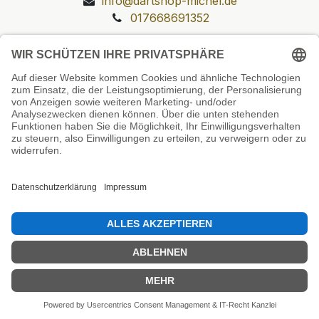
info@dartshop-michel.de
017668691352
Unsere Prüfsiegel