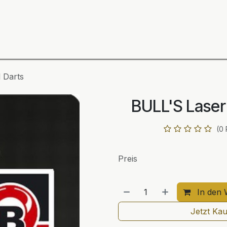
ning
Zubehör
Spieler
BULL´S Markteinführung 2
 Darts
BULL'S Laser
(0
Preis
In den 
Jetzt Ka