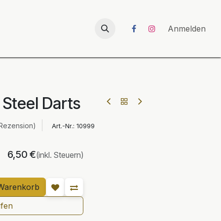
026
UNICORN-Launch 2026
Anmelden
 Steel Darts
 Rezension)
Art.-Nr.:
10999
6,50
€
(inkl. Steuern)
Warenkorb
ufen