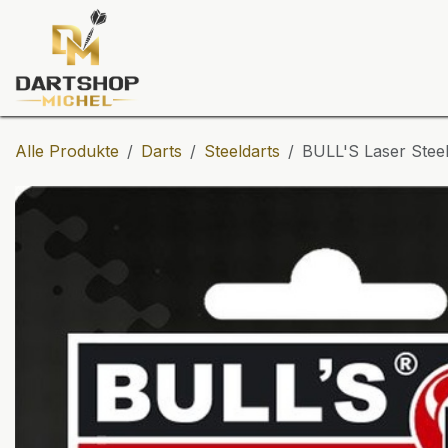
Zum Inhalt springen
Dartscheiben
Darts
Dart-Tu
Alle Produkte
Darts
Steeldarts
BULL'S Laser Steel