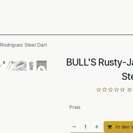
ning
Zubehör
Spieler
BULL´S Markteinführung 2
Rodriguez Steel Dart
BULL'S Rusty-J
St
(0
Preis
In den 