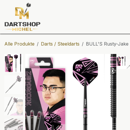
Zum Inhalt springen
Dartscheiben
Darts
Dart-Tu
Alle Produkte
Darts / Steeldarts
BULL'S Rusty-Jake 