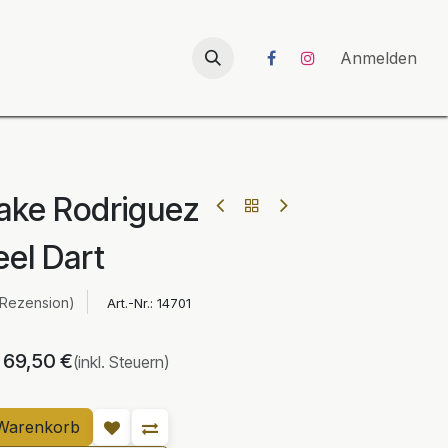
026
UNICORN-Launch 2026
Anmelden
ake Rodriguez
eel Dart
 Rezension)
Art.-Nr.:
14701
69,50
€
(inkl. Steuern)
Warenkorb