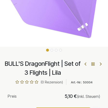
BULL'S DragonFlight | Set of
3 Flights | Lila
(0 Rezension)
Art.-Nr.:
50004
5,10
€
Preis
(inkl. Steuern)