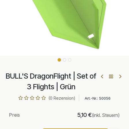
BULL'S DragonFlight | Set of
3 Flights | Grün
(0 Rezension)
Art.-Nr.:
50056
5,10
€
Preis
(inkl. Steuern)