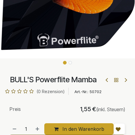
BULL'S Powerflite Mamba
(0 Rezension)
Art.-Nr.:
50702
1,55
€
Preis
(inkl. Steuern)
In den Warenkorb