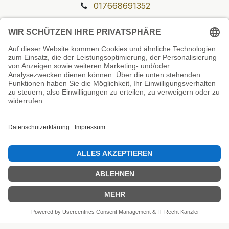
017668691352
Unsere Prüfsiegel