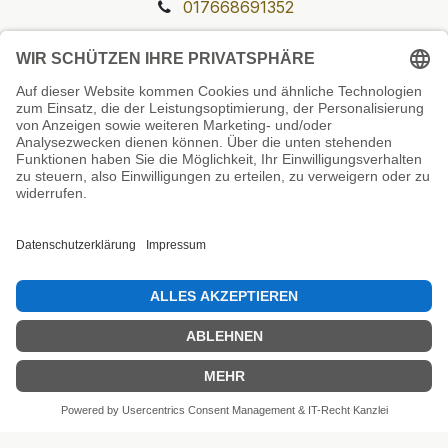
017668691352
Unsere Prüfsiegel