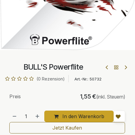
BULL'S Powerflite
(0 Rezension)
Art.-Nr.:
50732
1,55
€
Preis
(inkl. Steuern)
In den Warenkorb
Jetzt Kaufen