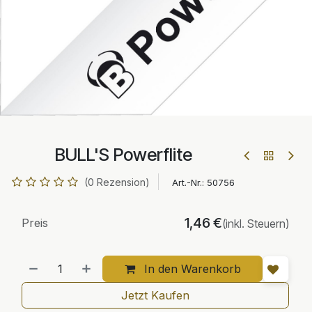
BULL'S Powerflite
(0 Rezension)
Art.-Nr.:
50756
1,46
€
Preis
(inkl. Steuern)
In den Warenkorb
Jetzt Kaufen