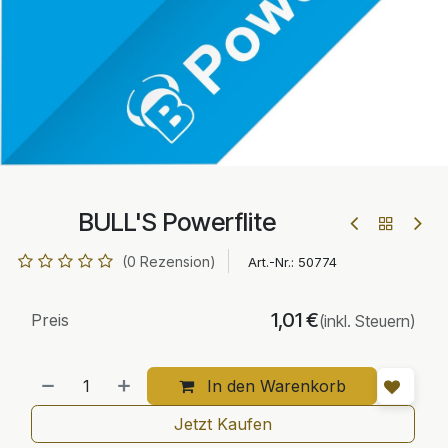
BULL'S Powerflite
(0 Rezension)
Art.-Nr.:
50774
1,01
€
Preis
(inkl. Steuern)
In den Warenkorb
Jetzt Kaufen