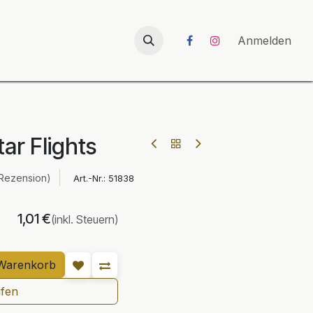
026
UNICORN-Launch 2026
Anmelden
ar Flights
 Rezension)
Art.-Nr.:
51838
1,01
€
(inkl. Steuern)
Warenkorb
ufen