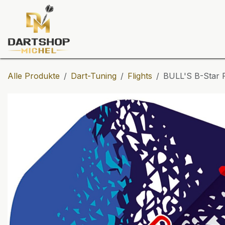
Zum Inhalt springen
Dartscheiben
Darts
Dart-Tu
Alle Produkte
Dart-Tuning
Flights
BULL'S B-Star F