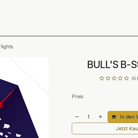
ning
Zubehör
Spieler
BULL´S Markteinführung 2
lights
BULL'S B-St
(0
Preis
In den 
Jetzt Ka