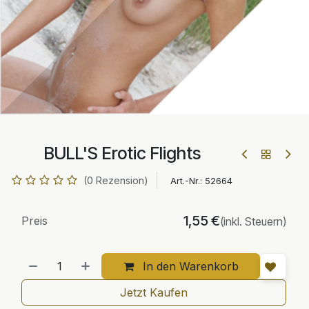
BULL'S Erotic Flights
(0 Rezension)
Art.-Nr.:
52664
1,55
€
Preis
(inkl. Steuern)
In den Warenkorb
Jetzt Kaufen