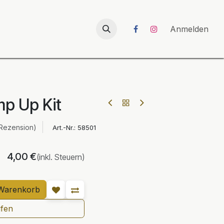
026
UNICORN-Launch 2026
Anmelden
mp Up Kit
 Rezension)
Art.-Nr.:
58501
4,00
€
(inkl. Steuern)
Warenkorb
ufen