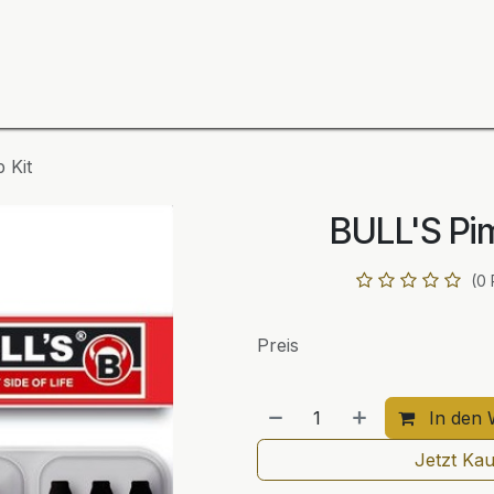
ning
Zubehör
Spieler
BULL´S Markteinführung 2
 Kit
BULL'S Pi
(0
Preis
In den 
Jetzt Ka