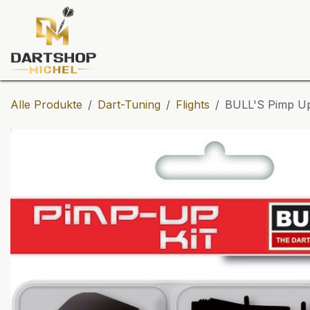
Zum Inhalt springen
Dartscheiben
Darts
Dart-Tu
Alle Produkte
Dart-Tuning
Flights
BULL'S Pimp Up