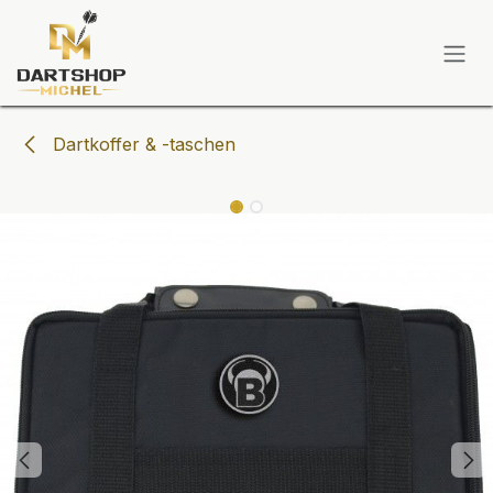
Zum Inhalt springen
Dartkoffer & -taschen