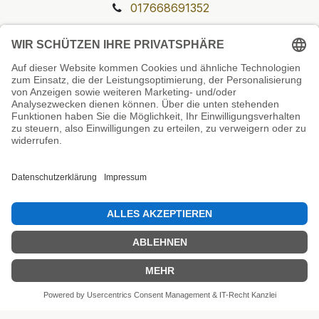
017668691352
Unsere Prüfsiegel