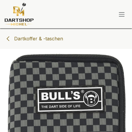
Zum Inhalt springen
Dartkoffer & -taschen