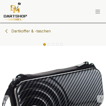
Zum Inhalt springen
Dartkoffer & -taschen