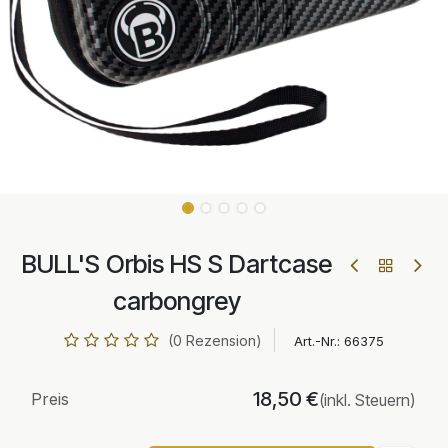
BULL'S Orbis HS S Dartcase
carbongrey
(0 Rezension)
Art.-Nr.:
66375
18,50
€
Preis
(inkl. Steuern)