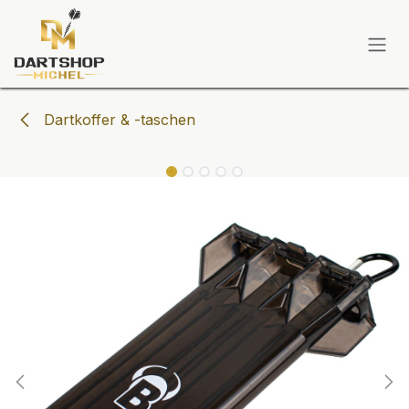
Zum Inhalt springen
Dartkoffer & -taschen