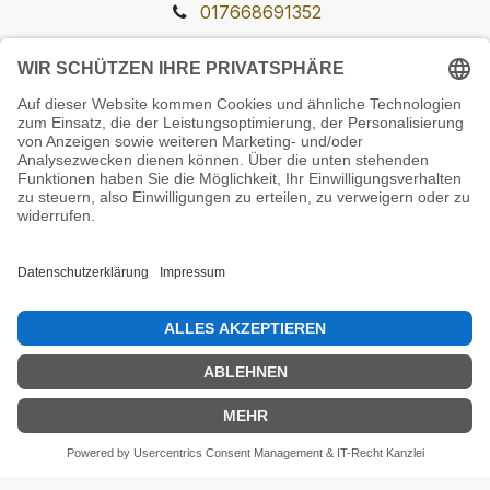
017668691352
Unsere Prüfsiegel