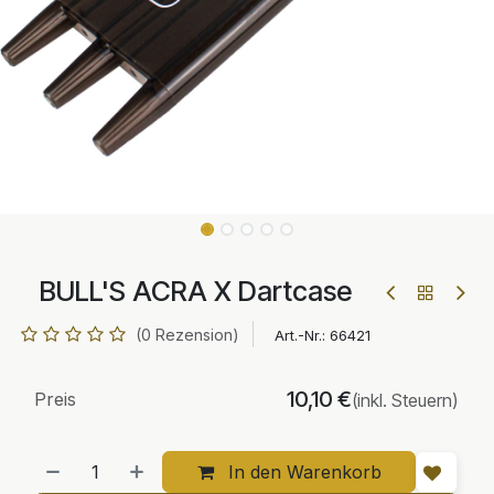
BULL'S ACRA X Dartcase
(0 Rezension)
Art.-Nr.:
66421
10,10
€
Preis
(inkl. Steuern)
In den Warenkorb