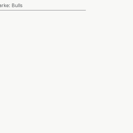
arke
:
Bulls