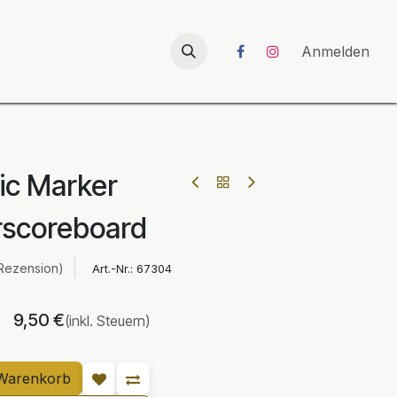
026
UNICORN-Launch 2026
Anmelden
ic Marker
rscoreboard
Rezension)
Art.-Nr.:
67304
9,50
€
(inkl. Steuern)
Warenkorb