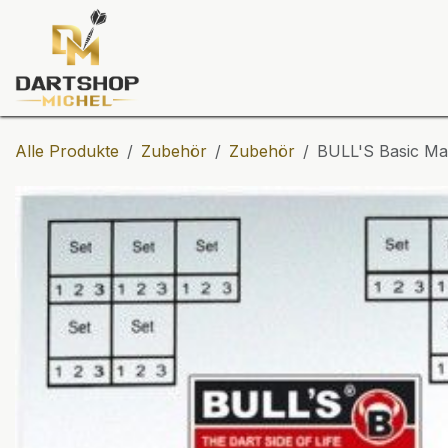
Zum Inhalt springen
Dartscheiben
Darts
Dart-Tu
Alle Produkte
Zubehör
Zubehör
BULL'S Basic Ma