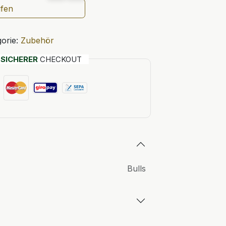
ufen
orie:
Zubehör
T
SICHERER
CHECKOUT
Bulls