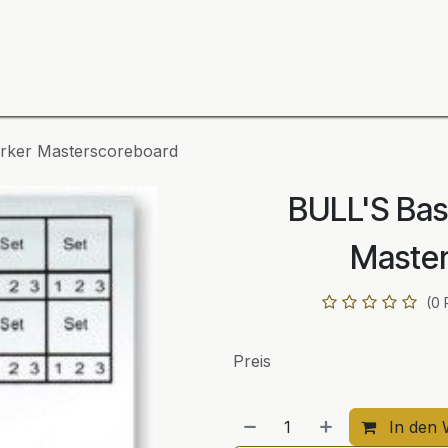
ning
Zubehör
Spieler
BULL´S Markteinführung 2
rker Masterscoreboard
BULL'S Bas
Maste
(0 
Preis
In den 