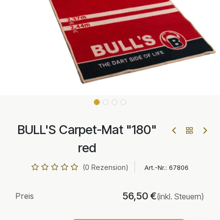
BULL'S Carpet-Mat "180"
red
(0 Rezension)
Art.-Nr.:
67806
56,50
€
Preis
(inkl. Steuern)