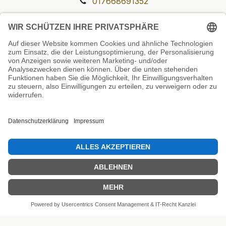
017668691352
Unsere Prüfsiegel