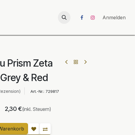
026
UNICORN-Launch 2026
Anmelden
u Prism Zeta
 Grey & Red
Rezension)
Art.-Nr.:
729817
2,30
€
(inkl. Steuern)
Warenkorb