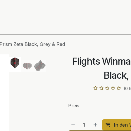
ning
Zubehör
Spieler
BULL´S Markteinführung 2
Prism Zeta Black, Grey & Red
Flights Winma
Black,
(0 
Preis
In den 