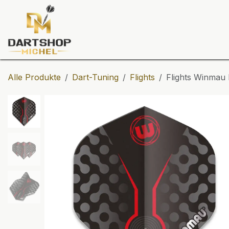
Zum Inhalt springen
Dartscheiben
Darts
Dart-Tu
Alle Produkte
Dart-Tuning
Flights
Flights Winmau 