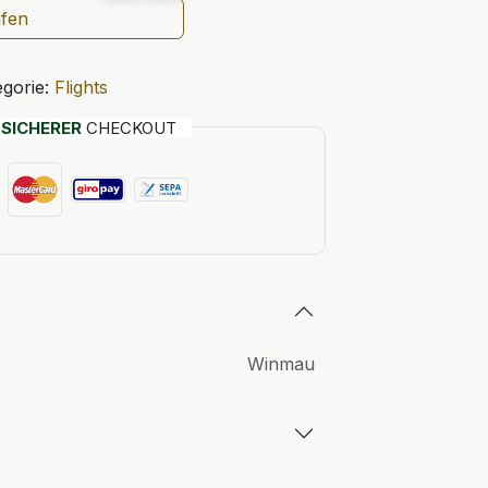
ufen
gorie:
Flights
T
SICHERER
CHECKOUT
Winmau