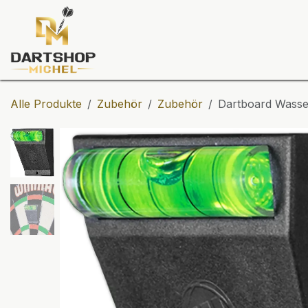
Zum Inhalt springen
Dartscheiben
Darts
Dart-Tu
Alle Produkte
Zubehör
Zubehör
Dartboard Wasse