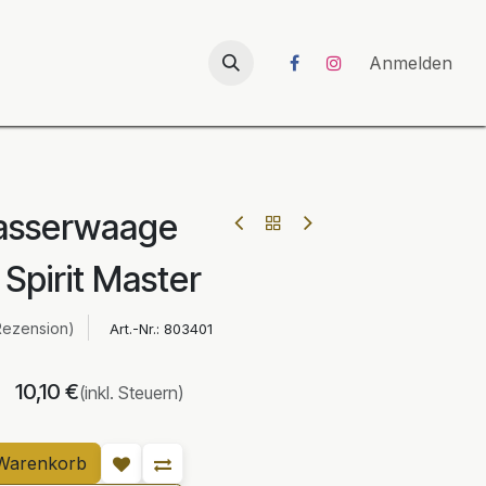
026
UNICORN-Launch 2026
Anmelden
asserwaage
Spirit Master
Rezension)
Art.-Nr.:
803401
10,10
€
(inkl. Steuern)
Warenkorb