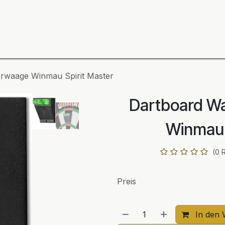
ning
Zubehör
Spieler
BULL´S Markteinführung 2
rwaage Winmau Spirit Master
Dartboard W
Winmau 
(0 
Preis
In den 