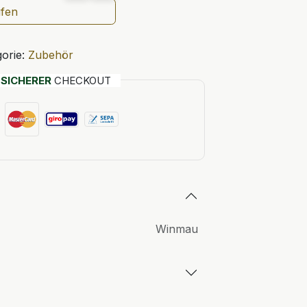
ufen
orie:
Zubehör
T
SICHERER
CHECKOUT
Winmau