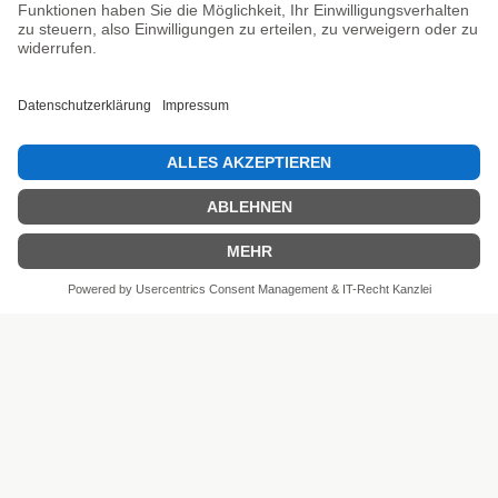
Unsere Prüfsiegel
SEHR GUT
4.81 / 5
aus 6 Bewertungen
bei: shopvote.de