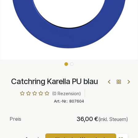
Catchring Karella PU blau
(0 Rezension)
Art.-Nr.:
807604
36,00
€
Preis
(inkl. Steuern)