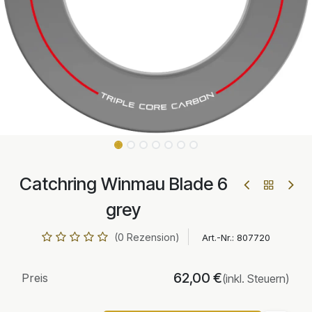
Catchring Winmau Blade 6
grey
(0 Rezension)
Art.-Nr.:
807720
62,00
€
Preis
(inkl. Steuern)