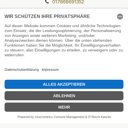
017668691352
Unsere Prüfsiegel