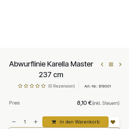
Abwurflinie Karella Master
237 cm
(0 Rezension)
Art.-Nr.:
819001
8,10
€
Preis
(inkl. Steuern)
In den Warenkorb