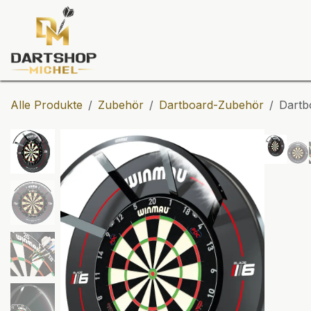
Zum Inhalt springen
Dartscheiben
Darts
Dart-Tu
Alle Produkte
Zubehör
Dartboard-Zubehör
Dartb