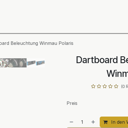
ning
Zubehör
Spieler
BULL´S Markteinführung 2
oard Beleuchtung Winmau Polaris
Dartboard B
Winm
(0 
Preis
In den 