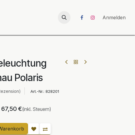
026
UNICORN-Launch 2026
Anmelden
eleuchtung
au Polaris
Rezension)
Art.-Nr.:
828201
67,50
€
(inkl. Steuern)
Warenkorb