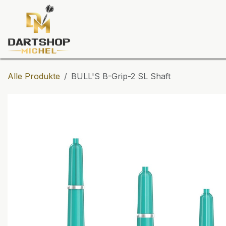
Zum Inhalt springen
Dartscheiben
Darts
Dart-Tu
Alle Produkte
BULL'S B-Grip-2 SL Shaft