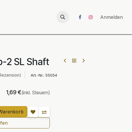
026
UNICORN-Launch 2026
Anmelden
p-2 SL Shaft
Rezension)
Art.-Nr.:
55054
1,69
€
(inkl. Steuern)
Warenkorb
ufen