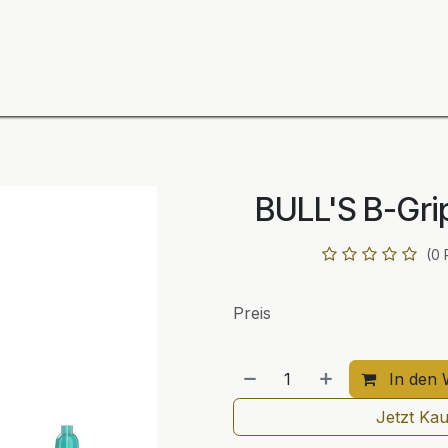
ning
Zubehör
Spieler
BULL´S Markteinführung 2
BULL'S B-Gri
(0 
Preis
In den 
Jetzt Ka