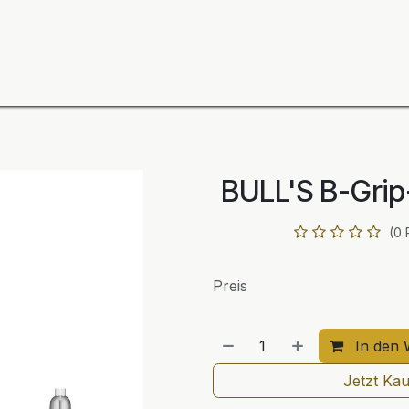
ning
Zubehör
Spieler
BULL´S Markteinführung 2
BULL'S B-Grip
(0 
Preis
In den 
Jetzt Ka