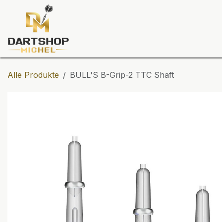
Zum Inhalt springen
Dartscheiben
Darts
Dart-Tu
Alle Produkte
BULL'S B-Grip-2 TTC Shaft