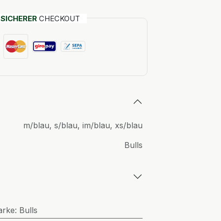
T
SICHERER
CHECKOUT
m/blau
,
s/blau
,
im/blau
,
xs/blau
Bulls
arke
:
Bulls