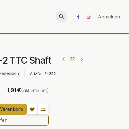
026
UNICORN-Launch 2026
Anmelden
-2 TTC Shaft
Rezension)
Art.-Nr.:
54252
1,91
€
(inkl. Steuern)
Warenkorb
ufen