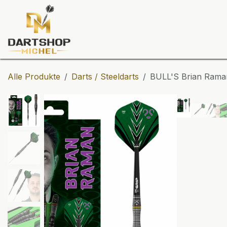
Zum Inhalt springen
Dartscheiben
Darts
Dart-Tu
Alle Produkte
Darts / Steeldarts
BULL'S Brian Raman