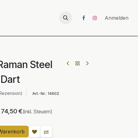
026
UNICORN-Launch 2026
Anmelden
 Raman Steel
Dart
 Rezension)
Art.-Nr.:
14602
74,50
€
(inkl. Steuern)
Warenkorb