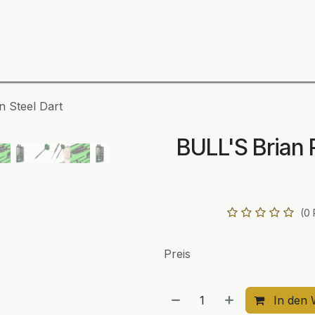
ning
Zubehör
Spieler
BULL´S Markteinführung 2
 Steel Dart
BULL'S Brian
(0
Preis
In den 