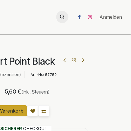
026
UNICORN-Launch 2026
Anmelden
t Point Black
Rezension)
Art.-Nr.:
57752
5,60
€
(inkl. Steuern)
Warenkorb
T
SICHERER
CHECKOUT