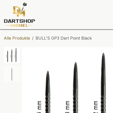
Zum Inhalt springen
Dartscheiben
Darts
Dart-Tu
Alle Produkte
BULL'S GP3 Dart Point Black