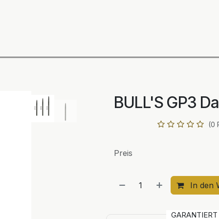
ning
Zubehör
Spieler
BULL´S Markteinführung 2
BULL'S GP3 Dar
(0 
Preis
In den 
GARANTIER