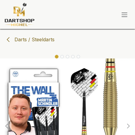
Zum Inhalt springen
Darts / Steeldarts