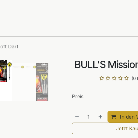
ning
Zubehör
Spieler
BULL´S Markteinführung 2
oft Dart
BULL'S Missio
(0
Preis
In den 
Jetzt Ka