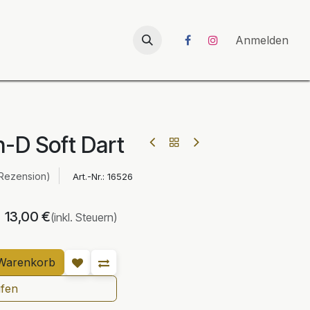
026
UNICORN-Launch 2026
Anmelden
n-D Soft Dart
 Rezension)
Art.-Nr.:
16526
13,00
€
(inkl. Steuern)
Warenkorb
ufen