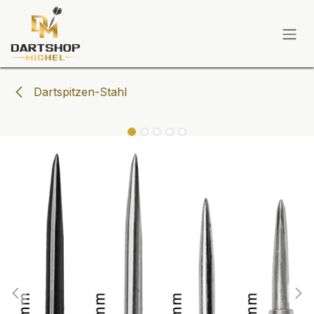
Zum Inhalt springen
Dartspitzen-Stahl