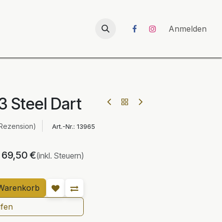
026
UNICORN-Launch 2026
Anmelden
3 Steel Dart
 Rezension)
Art.-Nr.:
13965
69,50
€
(inkl. Steuern)
Warenkorb
ufen