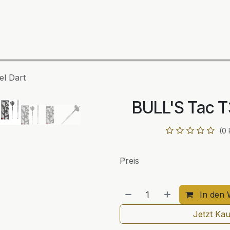
ning
Zubehör
Spieler
BULL´S Markteinführung 2
el Dart
BULL'S Tac T
(0
Preis
In den 
Jetzt Ka