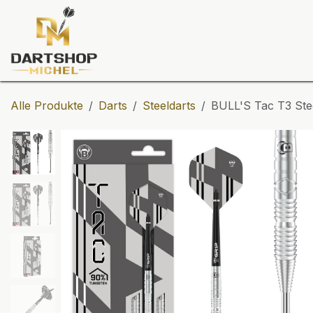
Zum Inhalt springen
Dartscheiben
Darts
Dart-Tu
Alle Produkte
Darts
Steeldarts
BULL'S Tac T3 Ste