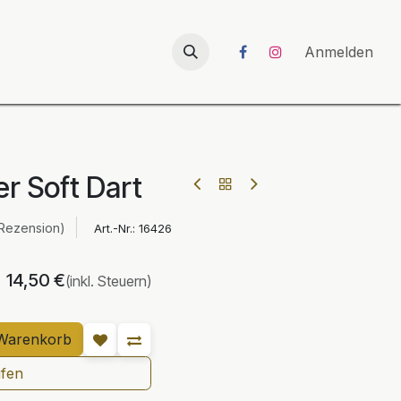
026
UNICORN-Launch 2026
Anmelden
er Soft Dart
 Rezension)
Art.-Nr.:
16426
14,50
€
(inkl. Steuern)
Warenkorb
ufen