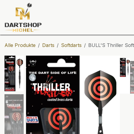
Zum Inhalt springen
Dartscheiben
Darts
Dart-Tu
Alle Produkte
Darts
Softdarts
BULL'S Thriller Soft