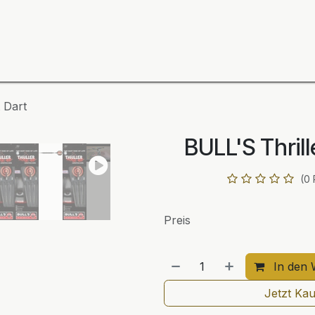
ning
Zubehör
Spieler
BULL´S Markteinführung 2
 Dart
BULL'S Thrill
(0
Preis
In den 
Jetzt Ka