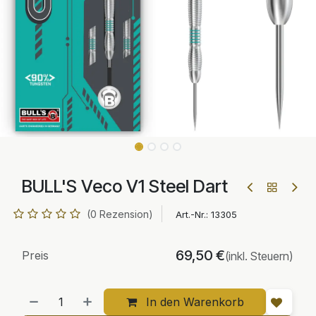
BULL'S Veco V1 Steel Dart
(0 Rezension)
Art.-Nr.:
13305
69,50
€
Preis
(inkl. Steuern)
In den Warenkorb