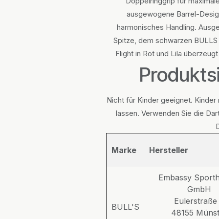
Doppelringgrip für maximale
ausgewogene Barrel-Design 
harmonisches Handling. Ausges
Spitze, dem schwarzen BULLS B
Flight in Rot und Lila überzeug
Produktsi
Nicht für Kinder geeignet. Kinder
lassen. Verwenden Sie die Dart
Marke
Hersteller
Embassy Sporth
GmbH
Eulerstraße
BULL'S
48155 Münst