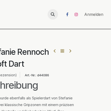
026
UNICORN-Launch 2026
Anmelden
efanie Rennoch
ft Dart
Rezension)
Art.-Nr.:
d44086
hreibung
wurde ebenfalls als Spielerdart von Stefanie
ei klassische Gripzonen mit einem präzisen