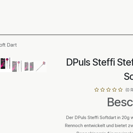
ning
Zubehör
Spieler
BULL´S Markteinführung 2
oft Dart
DPuls Steffi St
So
(0 
Besc
Der DPuls Steffi Softdart in 20g 
Rennoch entwickelt und bietet zw