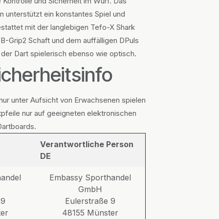
 Kontrolle und Sicherheit im Wurf. Das
unterstützt ein konstantes Spiel und
tattet mit der langlebigen Tefo-X Shark
-Grip2 Schaft und dem auffälligen DPuls
t der Dart spielerisch ebenso wie optisch.
cherheitsinfo
 nur unter Aufsicht von Erwachsenen spielen
pfeile nur auf geeigneten elektronischen
Dartboards.
Verantwortliche Person
DE
andel
Embassy Sporthandel
GmbH
 9
Eulerstraße 9
er
48155 Münster