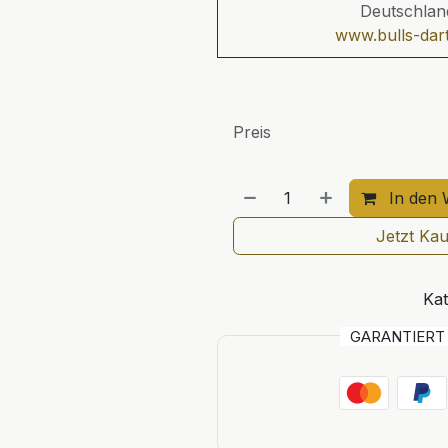
Deutschlan
www.bulls-dart
Preis
In den 
Jetzt Ka
Kat
GARANTIER