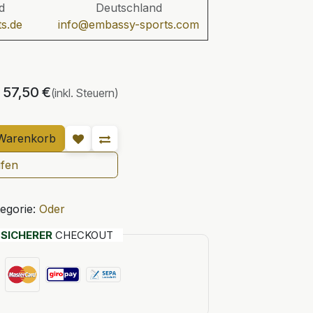
d
Deutschland
s.de
info@embassy-sports.com
57,50
€
(inkl. Steuern)
Warenkorb
ufen
egorie:
Oder
T
SICHERER
CHECKOUT