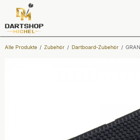
Zum Inhalt springen
Dartscheiben
Darts
Dart-Tu
Alle Produkte
Zubehör
Dartboard-Zubehör
GRAN