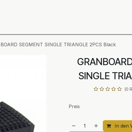
ning
Zubehör
Spieler
BULL´S Markteinführung 2
BOARD SEGMENT SINGLE TRIANGLE 2PCS Black
GRANBOARD
SINGLE TRI
(0 
Preis
In den 