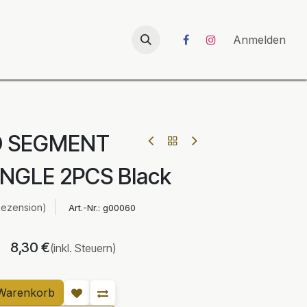
026
UNICORN-Launch 2026
Anmelden
 SEGMENT
ANGLE 2PCS Black
Rezension)
Art.-Nr.:
g00060
8,30
€
(inkl. Steuern)
Warenkorb