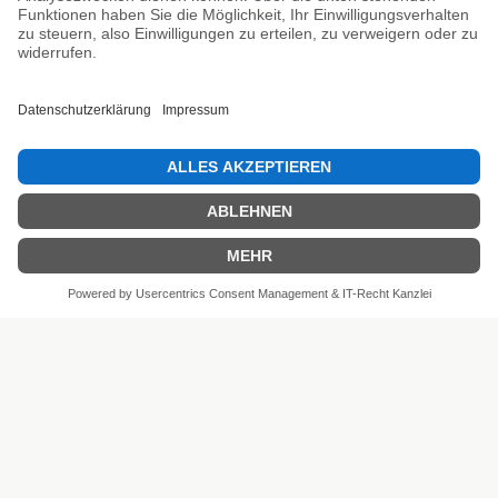
Unsere Prüfsiegel
SEHR GUT
4.81 / 5
aus 6 Bewertungen
bei: shopvote.de