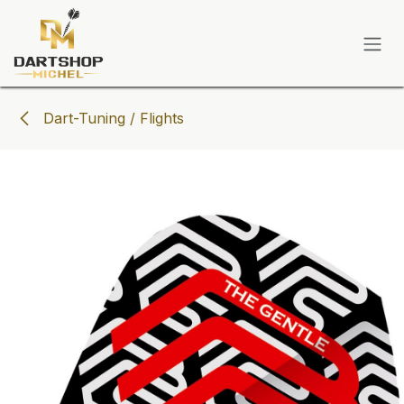
Zum Inhalt springen
Dart-Tuning / Flights