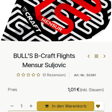
BULL'S B-Craft Flights
Mensur Suljovic
(0 Rezension)
Art.-Nr.:
50391
1,01
€
Preis
(inkl. Steuern)
In den Warenkorb