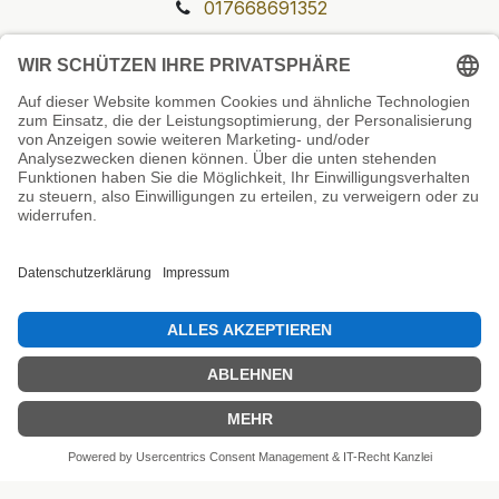
017668691352
Unsere Prüfsiegel