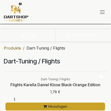
Zum Inhalt springen
Sortieren nach
Filter
Produkte
Dart-Tuning / Flights
Dart-Tuning / Flights
Dart-Tuning / Flights
Flights Karella Daniel Klose Black-Orange Edition
1,78
€
Hinzufügen