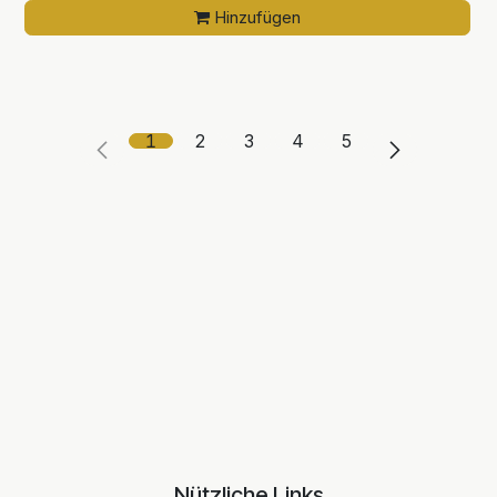
Hinzufügen
1
2
3
4
5
Nützliche Links