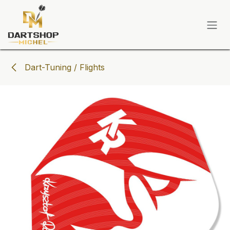
Zum Inhalt springen
Dart-Tuning / Flights