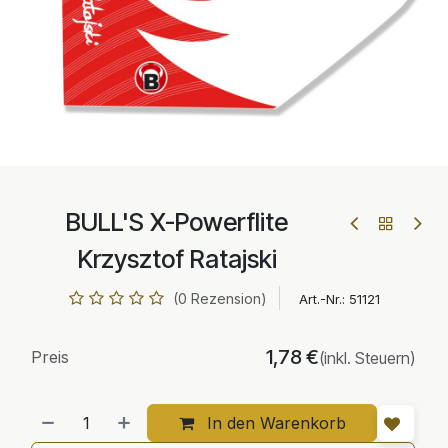
BULL'S X-Powerflite
Krzysztof Ratajski
(0 Rezension)
Art.-Nr.:
51121
1,78
€
Preis
(inkl. Steuern)
In den Warenkorb