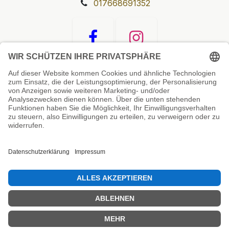
017668691352
Unsere Prüfsiegel