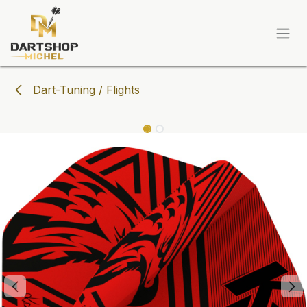
Zum Inhalt springen
Dart-Tuning / Flights