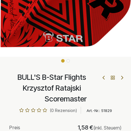
BULL'S B-Star Flights
Krzysztof Ratajski
Scoremaster
(0 Rezension)
Art.-Nr.:
51829
1,58
€
Preis
(inkl. Steuern)