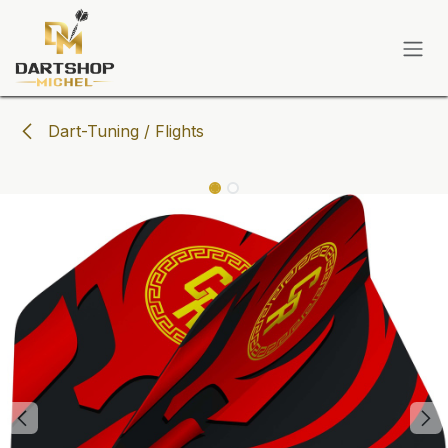
Zum Inhalt springen
Dart-Tuning / Flights