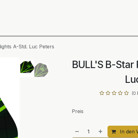
ning
Zubehör
Spieler
BULL´S Markteinführung 2
ights A-Std. Luc Peters
BULL'S B-Star 
Lu
(0
Preis
In den 