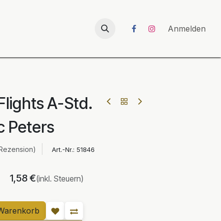
026
UNICORN-Launch 2026
Anmelden
Flights A-Std.
c Peters
 Rezension)
Art.-Nr.:
51846
1,58
€
(inkl. Steuern)
Warenkorb