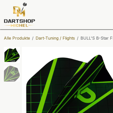
Zum Inhalt springen
Dartscheiben
Darts
Dart-Tu
Alle Produkte
Dart-Tuning / Flights
BULL'S B-Star Fl