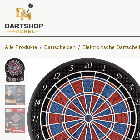
Zum Inhalt springen
Dartscheiben
Darts
Dart-Tu
Alle Produkte
Dartscheiben
Elektronische Dartsche