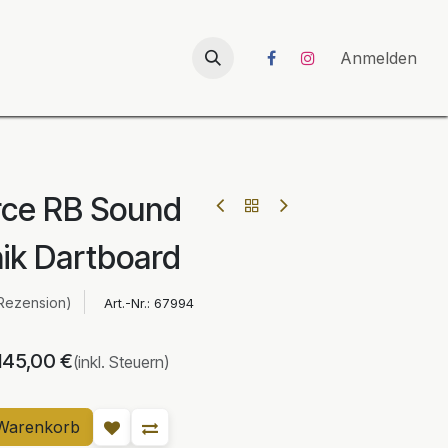
026
UNICORN-Launch 2026
Anmelden
rce RB Sound
nik Dartboard
Rezension)
Art.-Nr.:
67994
145,00
€
(inkl. Steuern)
Warenkorb