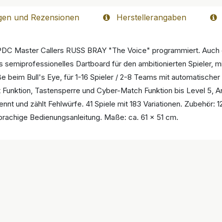
gen und Rezensionen
Herstellerangaben
s PDC Master Callers RUSS BRAY "The Voice" programmiert. Auch 
es semiprofessionelles Dartboard für den ambitionierten Spieler, m
 beim Bull's Eye, für 1-16 Spieler / 2-8 Teams mit automatischer
 Funktion, Tastensperre und Cyber-Match Funktion bis Level 5, A
nt und zählt Fehlwürfe. 41 Spiele mit 183 Variationen. Zubehör: 12
rachige Bedienungsanleitung. Maße: ca. 61 x 51 cm.