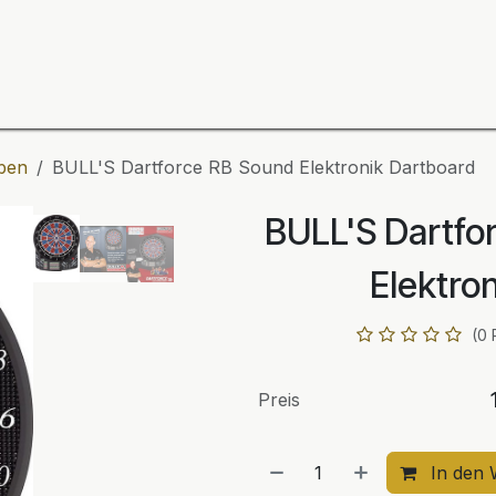
ning
Zubehör
Spieler
BULL´S Markteinführung 2
iben
BULL'S Dartforce RB Sound Elektronik Dartboard
BULL'S Dartfo
Elektro
(0 
Preis
In den 