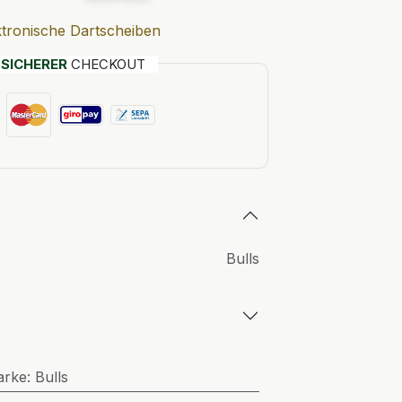
ktronische Dartscheiben
T
SICHERER
CHECKOUT
Bulls
arke
:
Bulls