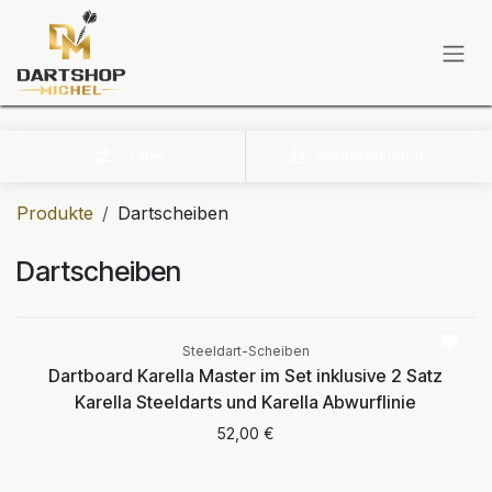
Zum Inhalt springen
Sortieren nach
Filter
Produkte
Dartscheiben
Dartscheiben
Aktuell nicht
verfügbar
Steeldart-Scheiben
Dartboard Karella Master im Set inklusive 2 Satz
Karella Steeldarts und Karella Abwurflinie
52,00
€