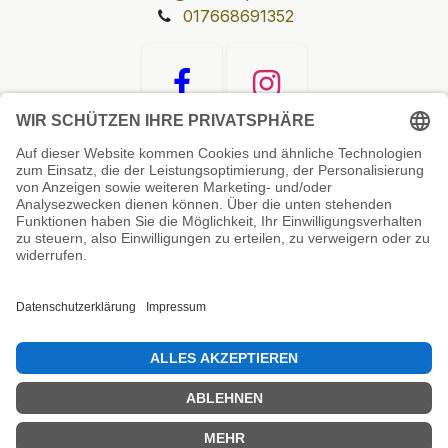
017668691352
Unsere Prüfsiegel